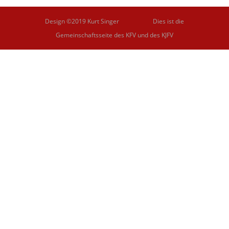
Design ©2019 Kurt Singer Dies ist die
Gemeinschaftsseite des KFV und des KJFV